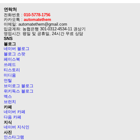
연락처
전화번호 :
010-5778-1756
카카오톡 :
automatethem
이메일: automatethem@gmail.com
입금계좌: 농협은행 301-0312-4534-11 권상기
영업시간: 평일 및 공휴일, 24시간 무료 상담
SNS
블로그
네이버 블로그
블로그 스팟
페이스북
쓰레드
티스토리
미디움
언틸
브이로그 블로그
위키독스 블로그
엑스
브런치
카페
네이버 카페
다음 카페
지식
네이버 지식인
사진
인스타그램