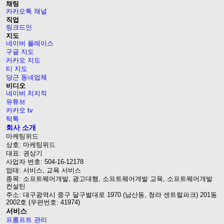
채팅
카카오톡 채널
직업
링크드인
지도
네이버 플레이스
구글 지도
카카오 지도
티 지도
당근 동네업체
비디오
네이버 치지직
유튜브
카카오 tv
틱톡
회사 소개
마케팅위드
상호: 마케팅위드
대표: 권상기
사업자 번호: 504-16-12178
업태: 서비스, 교육 서비스
종목: 소프트웨어개발, 광고대행, 소프트웨어개발 교육, 소프트웨어개발
컨설틴
주소: 대구광역시 중구 달구벌대로 1970 (남산동, 청라 센트럴파크) 201동
2002호 (우편번호: 41974)
서비스
프롬프트 관리