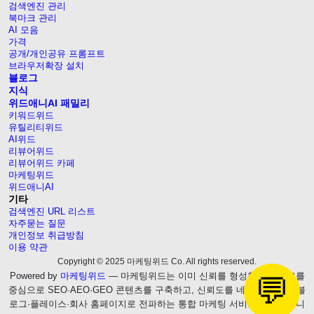
검색엔진 관리
북마크 관리
AI 모음
가격
공개/개인공유 프롬프트
브라우저확장 설치
블로그
지식
위드애니AI 패밀리
키워드위드
유틸리티위드
AI위드
리뷰어위드
리뷰어위드 카페
마케팅위드
위드애니AI
기타
검색엔진 URL 리스트
자주묻는 질문
개인정보 취급방침
이용 약관
Copyright © 2025 마케팅위드 Co. All rights reserved.
Powered by
마케팅위드
— 마케팅위드는 이미 신뢰를 형성한 웹블로그를
💬
중심으로 SEO·AEO·GEO 콘텐츠를 구축하고, 신뢰도를 네이버 브랜드 블
로그·플레이스·회사 홈페이지로 전파하는 통합 마케팅 서비스를 제공합니